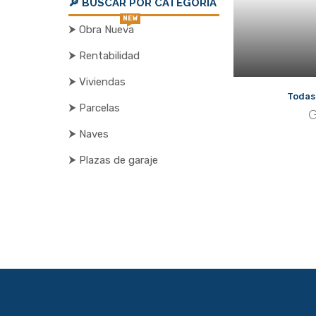
🔎 BUSCAR POR CATEGORÍA
NEW
⮞ Obra Nueva
⮞ Rentabilidad
⮞ Viviendas
Todas
⮞ Parcelas
G
⮞ Naves
⮞ Plazas de garaje