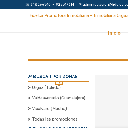
☏ 648266810 - 925317314 ✉︎ administracion@fidelca.c
Inicio
🔎 BUSCAR POR ZONAS
NEW
⮞ Orgaz (Toledo)
⮞ Valdeaveruelo (Guadalajara)
⮞ Vicálvaro (Madrid)
⮞ Todas las promociones