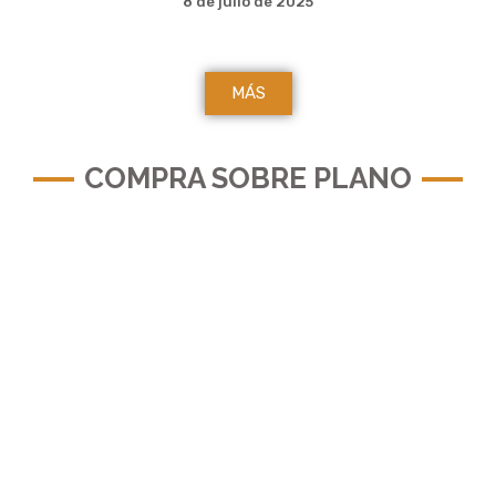
8 de julio de 2025
MÁS
COMPRA SOBRE PLANO
Tu hogar, desde el primer plano.
Descubre la oportunidad de estrenar casa
con todas las ventajas. Con la compra
sobre plano, te aseguras un precio más
competitivo, personalización a medida y la
tranquilidad de acompañamiento