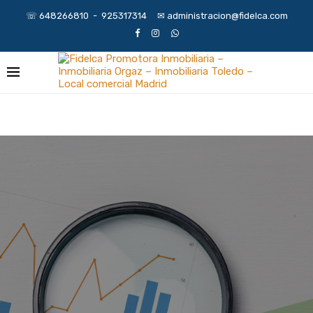
☏ 648266810 - 925317314 ✉︎ administracion@fidelca.com
¿A QUE NOS DEDICAMOS?